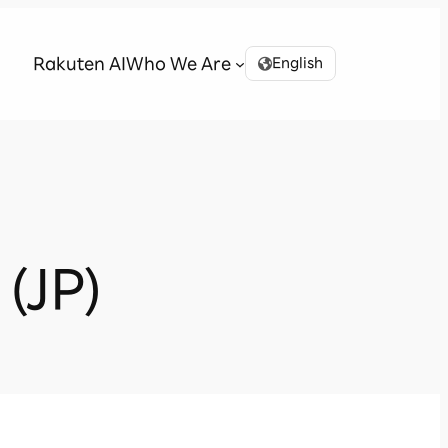
Rakuten AI
Who We Are
English
(JP)