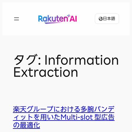
内
容
日本語
を
ス
キ
ッ
プ
タグ:
Information
Extraction
楽天グループにおける多腕バンデ
ィットを用いたMulti-slot 型広告
の最適化