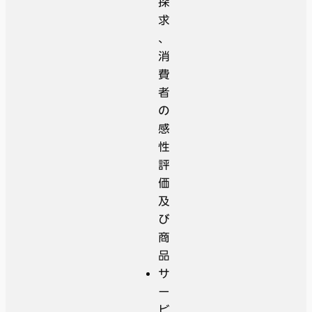
探
求
、
消
費
者
の
感
性
評
価
及
び
商
品
サ
ー
ビ