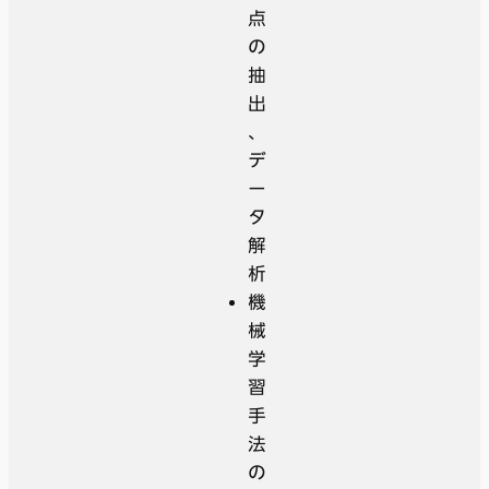
点
の
抽
出
、
デ
ー
タ
解
析
機
械
学
習
手
法
の