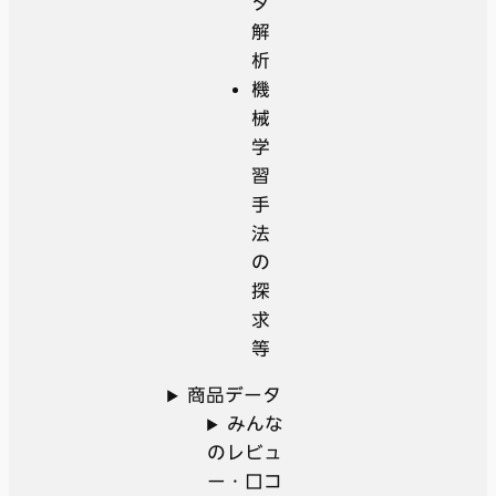
タ
解
析
機
械
学
習
手
法
の
探
求
等
商品データ
みんな
のレビュ
ー・口コ