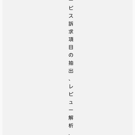
ー
ビ
ス
訴
求
項
目
の
抽
出
、
レ
ビ
ュ
ー
解
析
、