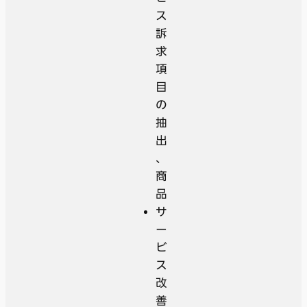
ス
訴
求
項
目
の
抽
出
、
商
品
サ
ー
ビ
ス
改
善