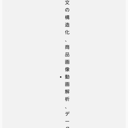
文
の
構
造
化
、
商
品
画
像
動
画
解
析
、
デ
ー