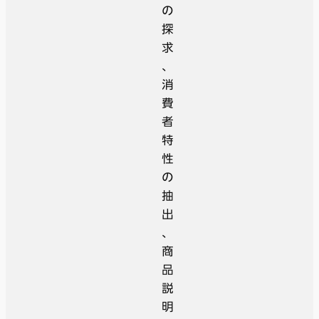
の
探
求
、
消
費
者
特
性
の
抽
出
、
商
品
説
明