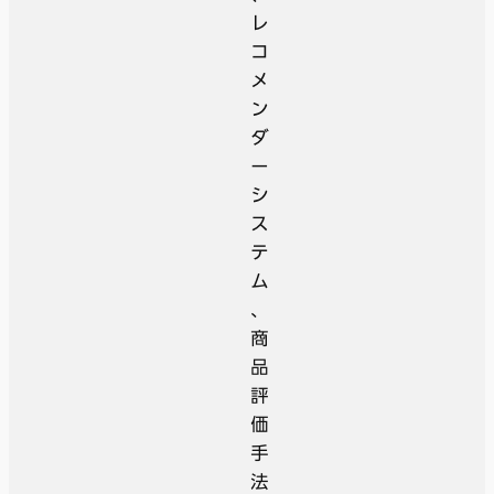
レ
コ
メ
ン
ダ
ー
シ
ス
テ
ム
、
商
品
評
価
手
法