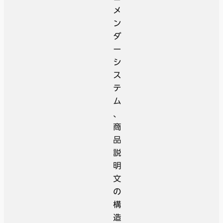
メ
ン
ダ
ー
シ
ス
テ
ム
、
商
品
説
明
文
の
構
造