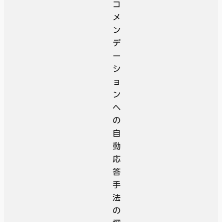
コ
メ
ン
デ
ー
シ
ョ
ン
へ
の
自
動
応
答
手
法
の