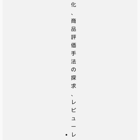
化
、
商
品
評
価
手
法
の
探
求
、
レ
ビ
ュ
ー
レ