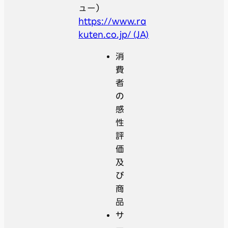
ュー）
https://www.ra
kuten.co.jp/ (JA)
消
費
者
の
感
性
評
価
及
び
商
品
サ