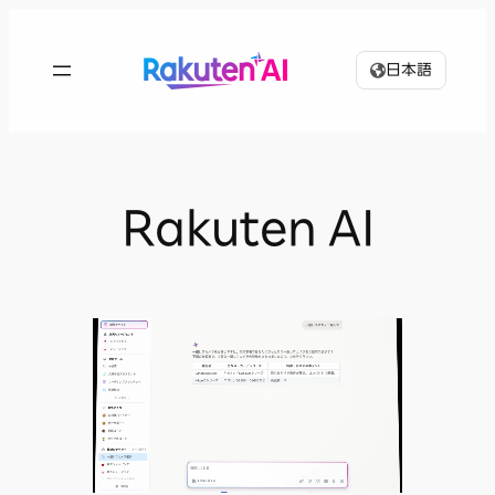
内
容
日本語
を
ス
キ
ッ
プ
Rakuten AI