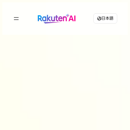
日本語
Rakuten AI
あなたの生活を
もっとスムーズに
もっと楽しく。
楽天の膨大なデータと最先端のAI技術を融合し、
あなたにぴったりのパーソナライズされた体験をデザイ
ンします。